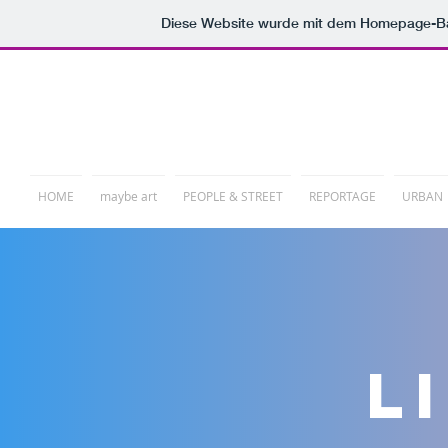
Diese Website wurde mit dem Homepage-B
PHOTORELATION
HOME
maybe art
PEOPLE & STREET
REPORTAGE
URBAN
L