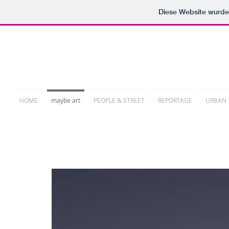
Diese Website wurd
PHOTORELATION
HOME
maybe art
PEOPLE & STREET
REPORTAGE
URBAN