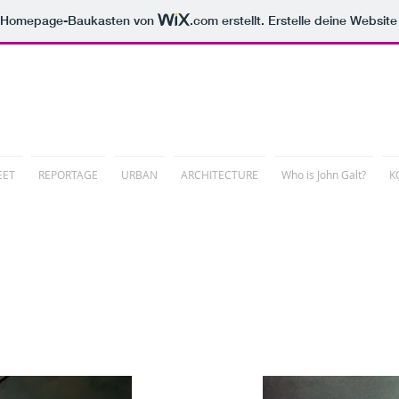
m Homepage-Baukasten von
.com
erstellt. Erstelle deine Websit
LATIONS
EET
REPORTAGE
URBAN
ARCHITECTURE
Who is John Galt?
K